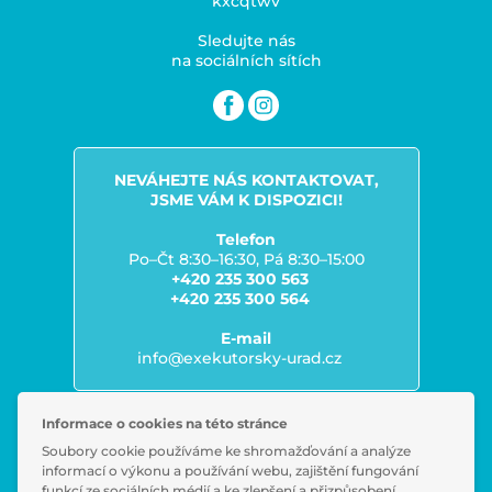
kxcqtwv
Sledujte nás
na sociálních sítích
NEVÁHEJTE NÁS KONTAKTOVAT,
JSME VÁM K DISPOZICI!
Telefon
Po–Čt 8:30–16:30, Pá 8:30–15:00
+420 235 300 563
+420 235 300 564
E-mail
info@exekutorsky-urad.cz
Informace o cookies na této stránce
Soubory cookie používáme ke shromažďování a analýze
Zpracování osobních údajů
informací o výkonu a používání webu, zajištění fungování
Časté dotazy
funkcí ze sociálních médií a ke zlepšení a přizpůsobení