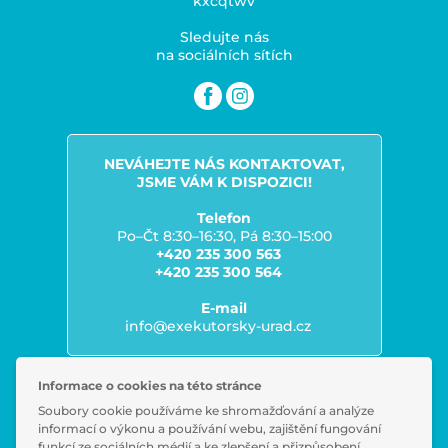
kxcqtwv
Sledujte nás
na sociálních sítích
NEVÁHEJTE NÁS KONTAKTOVAT,
JSME VÁM K DISPOZICI!
Telefon
Po–Čt 8:30–16:30, Pá 8:30–15:00
+420 235 300 563
+420 235 300 564
E-mail
info@exekutorsky-urad.cz
Informace o cookies na této stránce
Soubory cookie používáme ke shromažďování a analýze
Zpracování osobních údajů
informací o výkonu a používání webu, zajištění fungování
Časté dotazy
funkcí ze sociálních médií a ke zlepšení a přizpůsobení