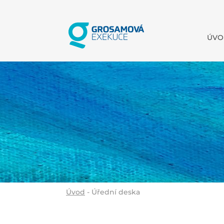
ÚVO
Úvod
- Úřední deska