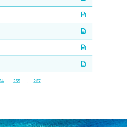
54
255
...
267